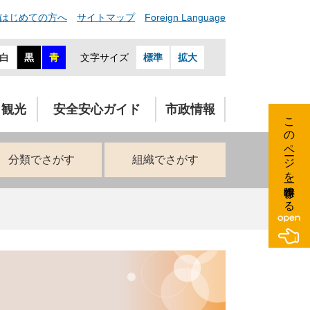
はじめての方へ
サイトマップ
Foreign Language
白
黒
青
文字サイズ
標準
拡大
・観光
安全安心ガイド
市政情報
このページを一時保存する
分類でさがす
組織でさがす