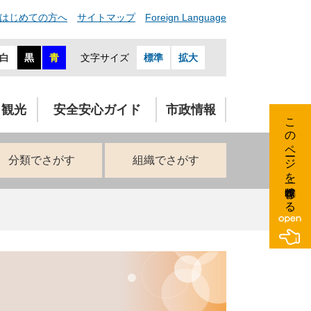
はじめての方へ
サイトマップ
Foreign Language
白
黒
青
文字サイズ
標準
拡大
・観光
安全安心ガイド
市政情報
このページを一時保存する
分類でさがす
組織でさがす