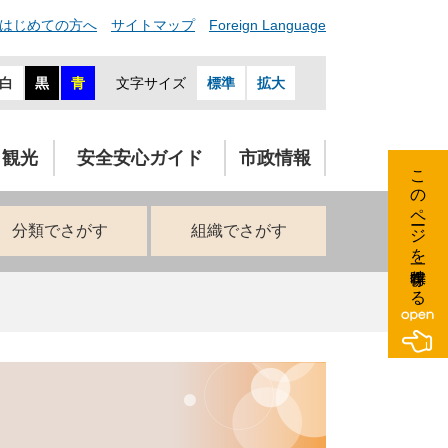
はじめての方へ
サイトマップ
Foreign Language
白
黒
青
文字サイズ
標準
拡大
・観光
安全安心ガイド
市政情報
このページを一時保存する
分類でさがす
組織でさがす