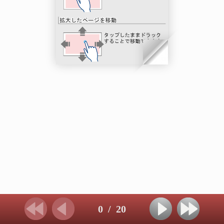
0
/
20